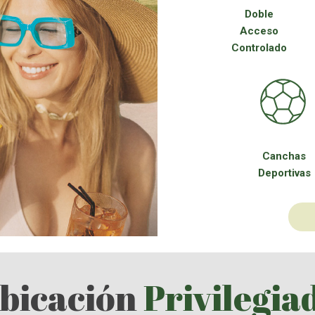
Doble
Acceso
Controlado
Canchas
Deportivas
bicación
Privilegia