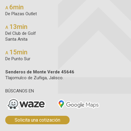
6min
A
De Plazas Outlet
13min
A
Del Club de Golf
Santa Anita
15min
A
De Punto Sur
Senderos de Monte Verde 45646
Tlajomulco de Zuñiga, Jalisco.
BÚSCANOS EN
Solicita una cotización