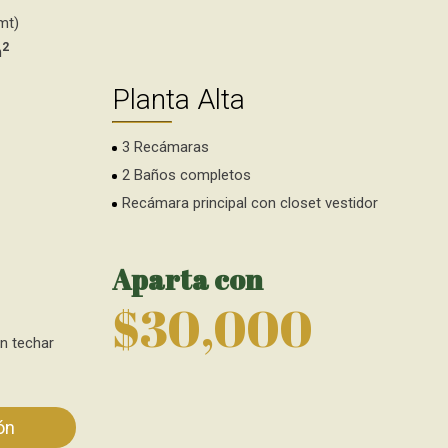
mt)
2
m
Planta Alta
3 Recámaras
2 Baños completos
Recámara principal con closet vestidor
Aparta con
$30,000
n techar
ón